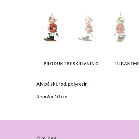
PRODUKTBESKRIVNING
TILBAKEM
Alv på ski, rød, polyresin.
4,5 x 6 x 10 cm
Om oss