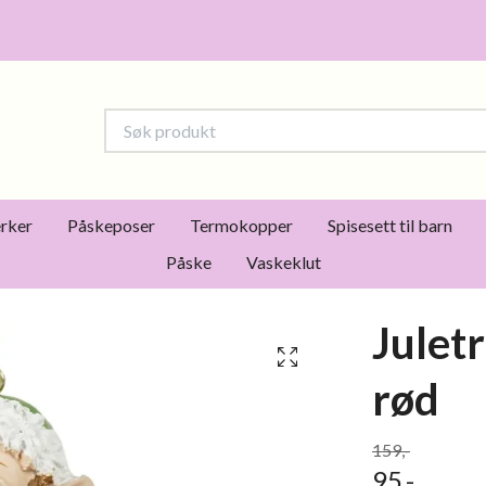
rker
Påskeposer
Termokopper
Spisesett til barn
Påske
Vaskeklut
Juletr
rød
159,-
95,-