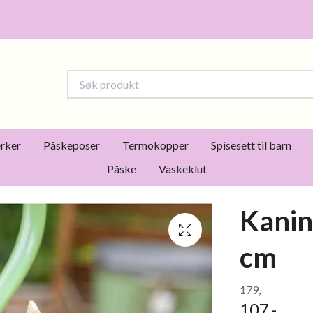
rker
Påskeposer
Termokopper
Spisesett til barn
Påske
Vaskeklut
Kanin
cm
179,-
107,-