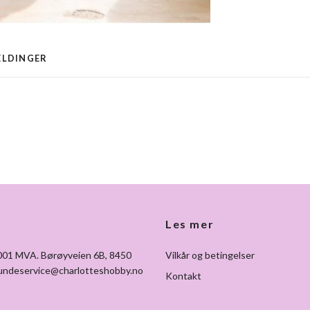
ELDINGER
Les mer
7001 MVA. Børøyveien 6B, 8450
Vilkår og betingelser
undeservice@charlotteshobby.no
Kontakt