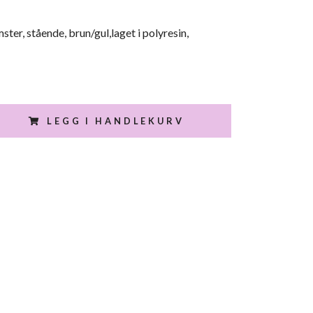
ter, stående, brun/gul,laget i polyresin,
LEGG I HANDLEKURV