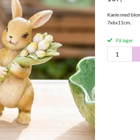
Kanin med bloms
7x6x11cm.
På lager.