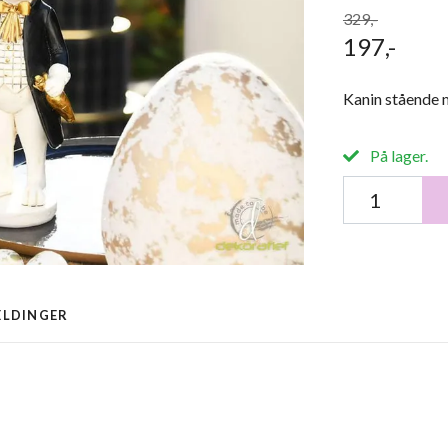
329,-
197,-
Kanin stående 
På lager.
ELDINGER